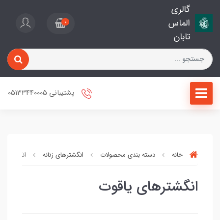
گالری
الماس
0
تابان
پشتیبانی 05133440005
خانه
دسته بندی محصولات
انگشترهای زنانه
انگشترهای
انگشترهای یاقوت