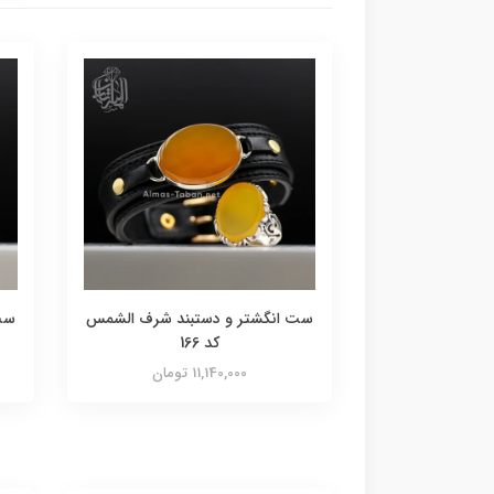
ست انگشتر و دستبند شرف الشمس
ست
کد 166
11,140,000 تومان