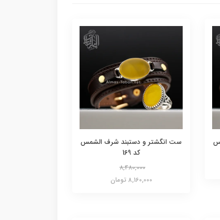
س
ست انگشتر و دستبند شرف الشمس
کد 169
8,480,000
8,160,000 تومان