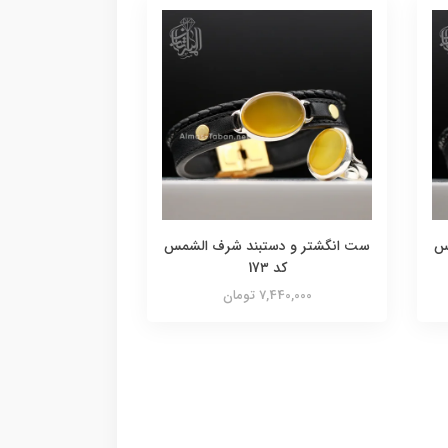
س
ست انگشتر و دستبند شرف الشمس
کد 17۳
7,440,000 تومان