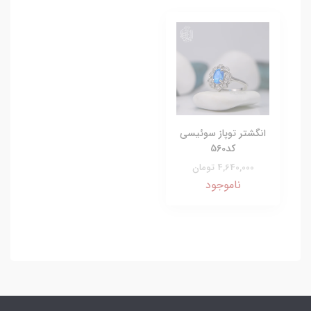
انگشتر توپاز سوئیسی
کد560
4,640,000 تومان
ناموجود