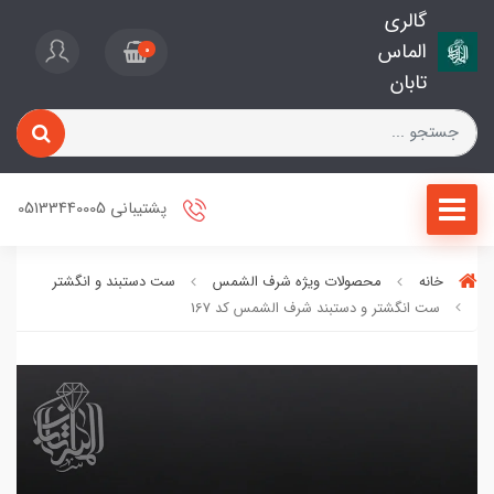
گالری
الماس
0
تابان
پشتیبانی 05133440005
خانه
محصولات ویژه شرف الشمس
ست دستبند و انگشتر
ست انگشتر و دستبند شرف الشمس کد 167