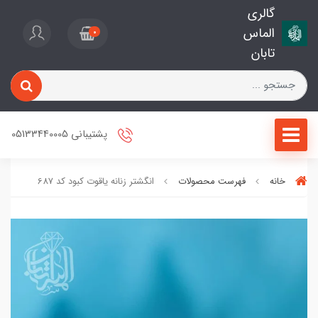
گالری
الماس
0
تابان
پشتیبانی 05133440005
خانه
فهرست محصولات
انگشتر زنانه یاقوت کبود کد 687