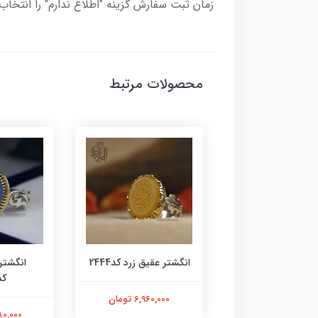
زمان ثبت سفارش گزینه "اطلاع ندارم" را انتخاب 
محصولات مرتبط
ر زمرد زامبیا معدنی
انگشتر عقیق زرد کد2444
انگشتر
کد2443
کد45
6,960,000 تومان
15,140,0 تومان
5,980,000