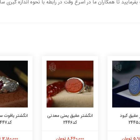
بفرمایید تا همکاران ما در اسرع وقت در رابطه با نحوه اندازه گیری سا
 عقیق کبود
انگشتر عقیق یمنی معدنی
انگشتر یاقوت س
24
کد2446
کد2447
 تومان
8,440,000 تومان
12,180,000 تومان