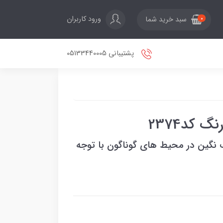
ورود کاربران
سبد خرید شما
0
پشتیبانی 05133440005
 کد2374
گ نگین در محیط های گوناگون با توجه