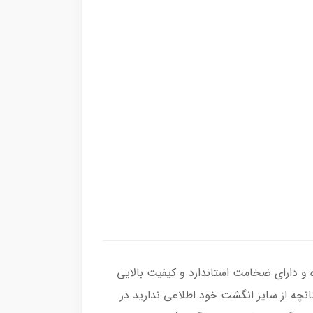
دریت هفت رنگ اصل ، رکاب انگشتر از نقره اصل با عیار بین المللی 925 ساخته شده و دارای ضخامت استاندارد و کیفیت بالایی
نانچه از سایز انگشت خود اطلاعی ندارید در