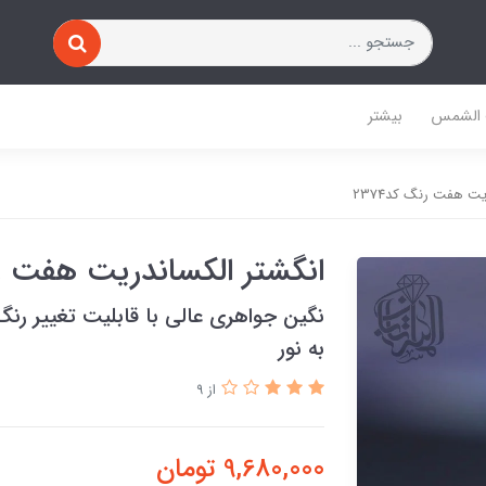
 الشمس
بیشتر
ت هفت رنگ کد2374
انگشتر الکساندریت هفت رنگ
نگین جواهری عالی با قابلیت تغییر رن
به نور
از 9
9,680,000
تومان