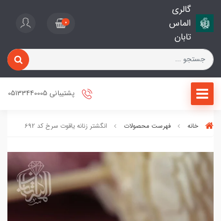
گالری
الماس
0
تابان
پشتیبانی 05133440005
خانه
فهرست محصولات
انگشتر زنانه یاقوت سرخ کد 692