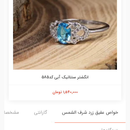
انگشتر سنتاتیک آبی کد585
1,540,000 تومان
خواص عقیق زرد شرف الشمس
گارانتی
مشخصات