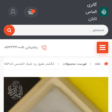
گالری
الماس
0
تابان
پشتیبانی 05133440005
خانه
فهرست محصولات
انگشتر عقیق زرد شرف الشمس کد559