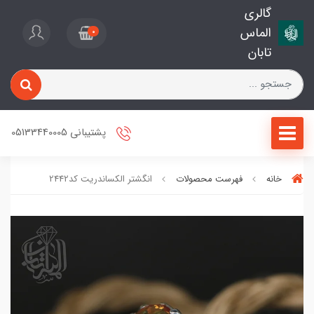
گالری
الماس
0
تابان
پشتیبانی 05133440005
خانه
فهرست محصولات
انگشتر الکساندریت کد2442