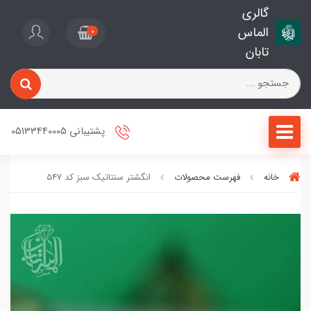
گالری
الماس
0
تابان
پشتیبانی 05133440005
خانه
فهرست محصولات
انگشتر سنتاتیک سبز کد 547