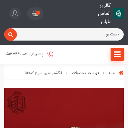
گالری
الماس
0
تابان
پشتیبانی 05133440005
خانه
فهرست محصولات
انگشتر عقیق سرخ کد541