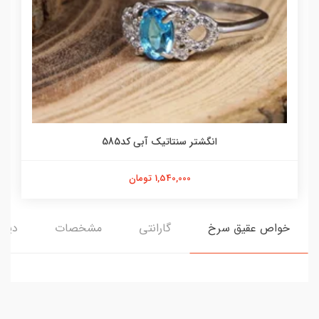
انگشتر سنتاتیک آبی کد585
1,540,000 تومان
خواص عقیق سرخ
گارانتی
مشخصات
دیدگ