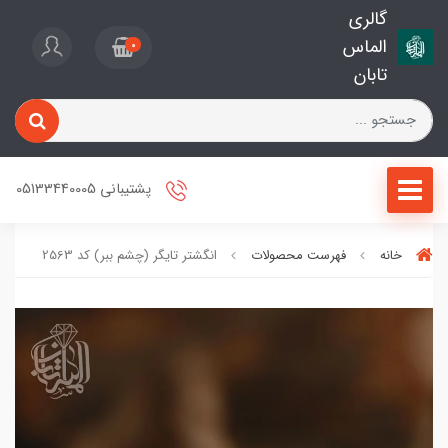
گالری
الماس
0
تابان
پشتیبانی 05133440005
خانه
فهرست محصولات
انگشتر تایگر (چشم ببر) کد 2563