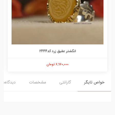
انگشتر عقیق زرد کد2444
6,960,000 تومان
خواص تایگر
گارانتی
مشخصات
دیدگاه‌ها