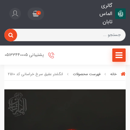
گالری
الماس
0
تابان
پشتیبانی 05133440005
خانه
فهرست محصولات
انگشتر عقیق سرخ خراسانی کد 2510