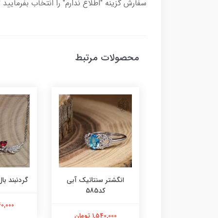
سفارش گزینه "اطلاع ندارم" را انتخاب بفرمایید 
محصولات مرتبط
ر عقیق زرد کد584
انگشتر سنتاتیک آبی
گردنبند بال 
کد585
1,800,000 تومان
2,240,000
1,540,000 تومان