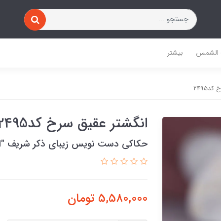
 الشمس
بیشتر
د2495
انگشتر عقیق سرخ کد2495
حکاکی دست نویس زیبای ذکر شریف ″الع
5,580,000
تومان