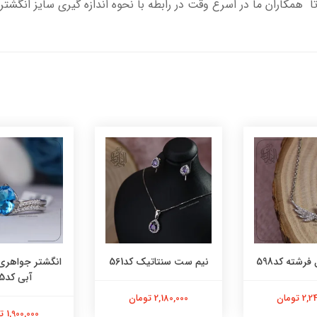
تا همکاران ما در اسرع وقت در رابطه با نحوه اندازه گیری سایز انگشت
فرشته کد598
نیم ست سنتاتیک کد561
انگشتر جواهری
آبی کد565
 تومان
2,180,000 تومان
1,900,000 تومان