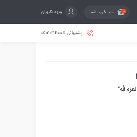
ورود کاربران
سبد خرید شما
0
پشتیبانی 05133440005
زه لله"