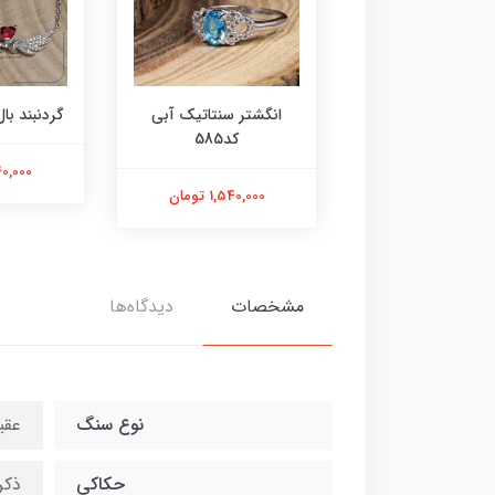
ر عقیق زرد کد584
انگشتر سنتاتیک آبی
گردنبند بال 
کد585
1,800,000 تومان
2,240,000
1,540,000 تومان
مشخصات
دیدگاه‌ها
نوع سنگ
عقی
حکاکی
ذکر