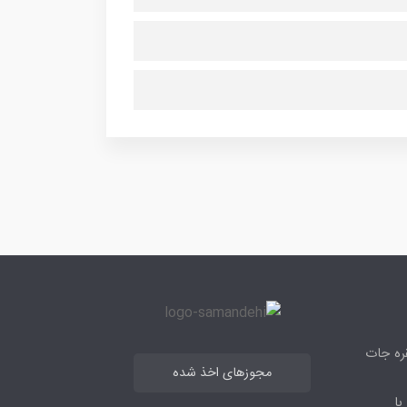
قره جات
مجوزهای اخذ شده
با