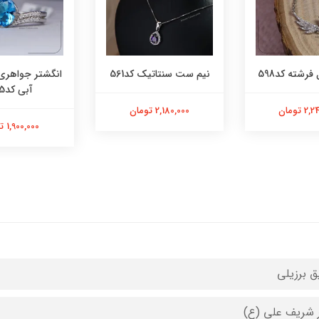
فرشته کد598
نیم ست سنتاتیک کد561
انگشتر جواهری
آبی کد565
 تومان
2,180,000 تومان
1,900,000 تومان
ق برزیلی
 شریف علی (ع)