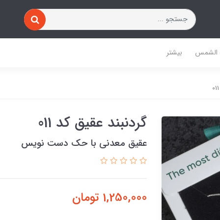
 الشمس
بیشتر
گردنبند عقیق کد 011
عقیق معدنی با حک دست نویس
1,250,000
تومان