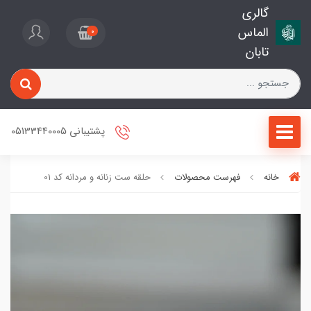
گالری
الماس
0
تابان
پشتیبانی 05133440005
خانه
فهرست محصولات
حلقه ست زنانه و مردانه کد 01