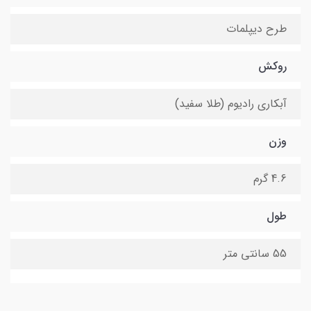
طرح دیپلمات
روکش
آبکاری رادیوم (طلا سفید)
وزن
4.6 گرم
طول
55 سانتی متر