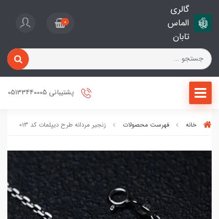
گالری
الماس
0
تابان
پشتیبانی 05133440005
خانه
فهرست محصولات
زنجیر مردانه طرح دیپلمات کد 013