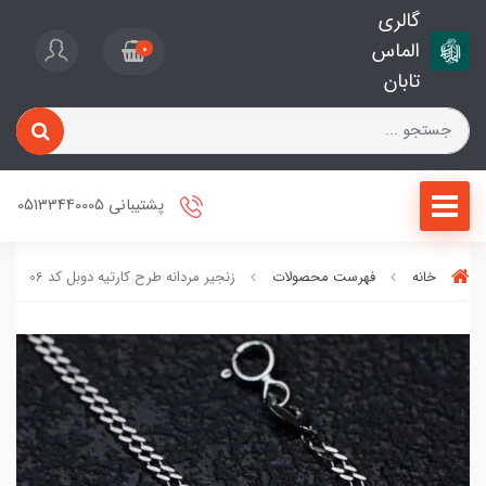
گالری
الماس
0
تابان
پشتیبانی 05133440005
خانه
فهرست محصولات
زنجیر مردانه طرح کارتیه دوبل کد 06