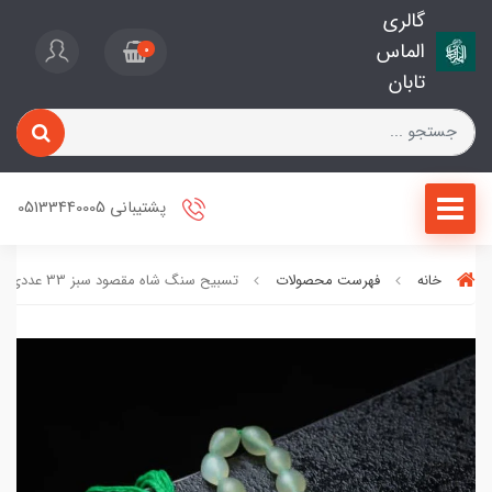
گالری
الماس
0
تابان
پشتیبانی 05133440005
خانه
فهرست محصولات
تسبیح سنگ شاه مقصود سبز 33 عددی