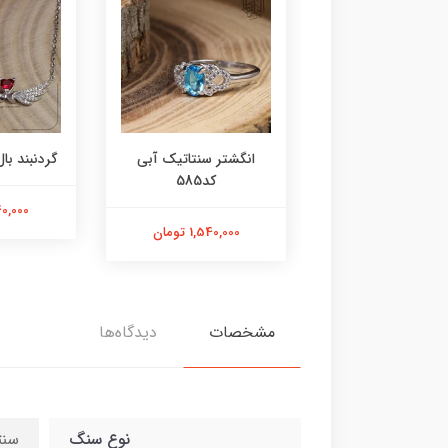
ر عقیق زرد کد584
انگشتر سنتاتیک آبی
گردنبند بال 
کد585
1,800,000 تومان
2,240,000
1,540,000 تومان
مشخصات
دیدگاه‌ها
نوع سنگ
سنت