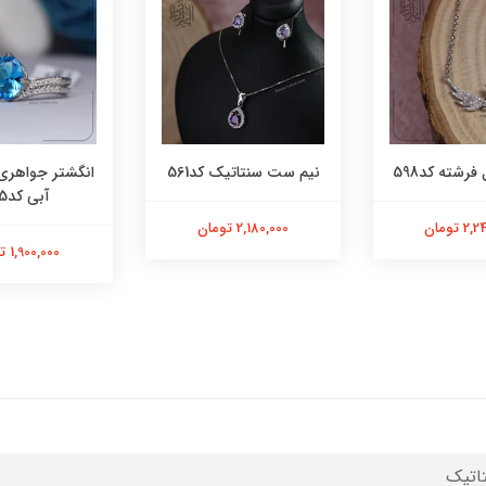
فرشته کد598
نیم ست سنتاتیک کد561
انگشتر جواهری
آبی کد565
 تومان
2,180,000 تومان
1,900,000 تومان
اتیک