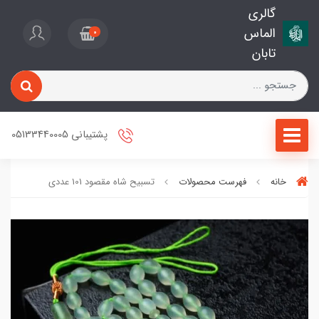
گالری
الماس
0
تابان
پشتیبانی 05133440005
خانه
فهرست محصولات
تسبیح شاه مقصود 101 عددی