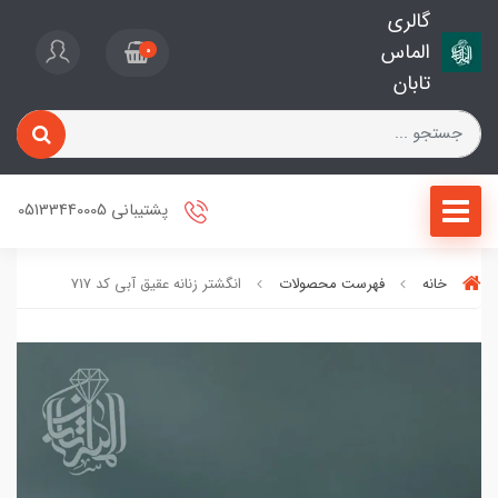
گالری
الماس
0
تابان
پشتیبانی 05133440005
خانه
فهرست محصولات
انگشتر زنانه عقیق آبی کد 717