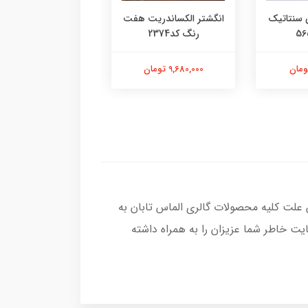
 سنتاتیک
انگشتر الکساندریت هفت
انگشتر یاقوت سرخ م
رنگ کد2374
کد2377
9,680,000 تومان
13,580,000 تومان
 علت کلیه محصولات گالری الماس تابان به
ت خاطر شما عزیزان را به همراه داشته