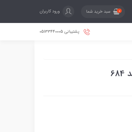
ورود کاربران
سبد خرید شما
0
پشتیبانی 05133440005
68