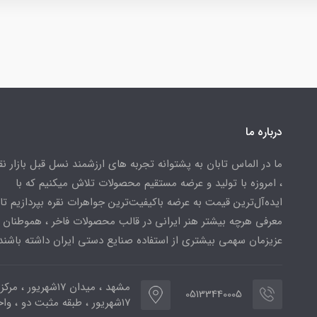
درباره ما
ما در الماس تابان به پشتوانه تجربه های ارزشمند نسل قبل بازار ن
، امروزه با تولید و عرضه مستقیم محصولات تلاش میکنیم که با
ایده‌آل‌ترین قیمت به عرضه باکیفیت‌ترین جواهرات نقره بپردازیم تا 
معرفی هرچه بیشتر هنر ایرانی در قالب محصولات فاخر ، هموطنان
عزیزمان سهمی بیشتری از استفاده صنایع دستی ایران داشته باشند
مشهد ، میدان ۱۷شهریور ، 
05133440005
۱۷شهریور ، طبقه مثبت دو ، واحد ۷۷۳