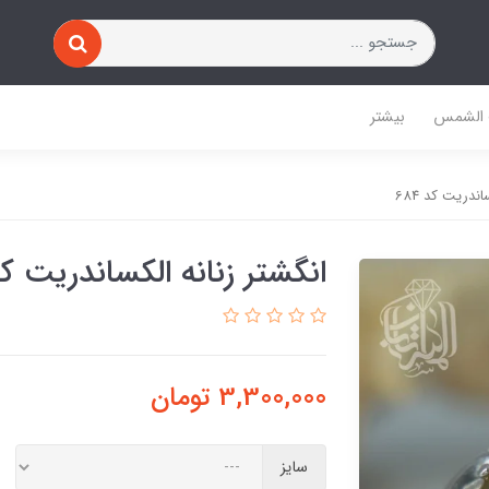
 الشمس
بیشتر
ندریت کد 684
انگشتر زنانه الکساندریت کد 4
3,300,000
تومان
سایز