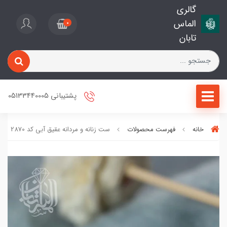
گالری
الماس
0
تابان
پشتیبانی 05133440005
خانه
فهرست محصولات
ست زنانه و مردانه عقیق آبی کد 2870