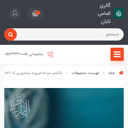
گالری
الماس
0
تابان
پشتیبانی 05133440005
خانه
فهرست محصولات
انگشتر مردانه فیروزه نیشابوری کد 2862