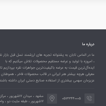
درباره ما
ما در الماس تابان به پشتوانه تجربه های ارزشمند نسل قبل بازار ن
، امروزه با تولید و عرضه مستقیم محصولات تلاش میکنیم که با
ایده‌آل‌ترین قیمت به عرضه باکیفیت‌ترین جواهرات نقره بپردازیم تا 
معرفی هرچه بیشتر هنر ایرانی در قالب محصولات فاخر ، هموطنان
عزیزمان سهمی بیشتری از استفاده صنایع دستی ایران داشته باشند
مشهد ، میدان ۱۷شهریور ، 
05133440005
۱۷شهریور ، طبقه مثبت دو ، واحد ۷۷۳