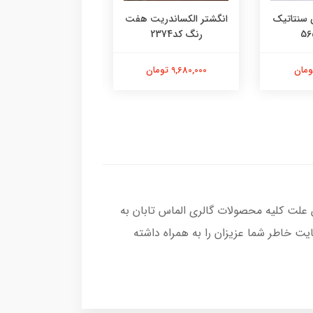
 سنتاتیک
انگشتر الکساندریت هفت
انگشتر یاقوت سرخ م
رنگ کد2374
کد2377
9,680,000 تومان
13,580,000 تومان
 علت کلیه محصولات گالری الماس تابان به
ت خاطر شما عزیزان را به همراه داشته