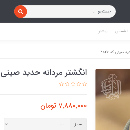
 الشمس
بیشتر
د صینی کد 2826
انگشتر مردانه حدید صینی کد 
7,880,000
تومان
سایز