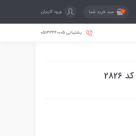
ورود کاربران
سبد خرید شما
0
پشتیبانی 05133440005
2826