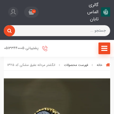
گالری
الماس
0
تابان
پشتیبانی 05133440005
خانه
فهرست محصولات
انگشتر مردانه عقیق مشکی کد 1325