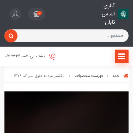
گالری
الماس
0
تابان
پشتیبانی 05133440005
خانه
فهرست محصولات
انگشتر مردانه عقیق سبز کد 1309