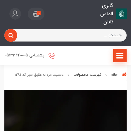
گالری
الماس
0
تابان
پشتیبانی 05133440005
خانه
فهرست محصولات
دستبند مردانه عقیق سبز کد 1291