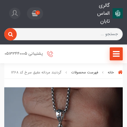
گالری
الماس
0
تابان
پشتیبانی 05133440005
خانه
فهرست محصولات
گردنبند مردانه عقیق سرخ کد 1268