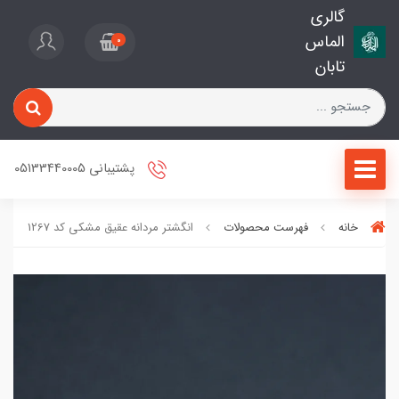
گالری
الماس
0
تابان
پشتیبانی 05133440005
خانه
فهرست محصولات
انگشتر مردانه عقیق مشکی کد 1267