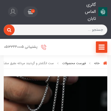
گالری
الماس
0
تابان
پشتیبانی 05133440005
خانه
فهرست محصولات
ست انگشتر و‌ گردنبند مردانه عقیق مشکی کد 6