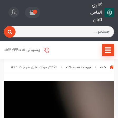
گالری
الماس
0
تابان
پشتیبانی 05133440005
خانه
فهرست محصولات
انگشتر مردانه عقیق سرخ کد 1224