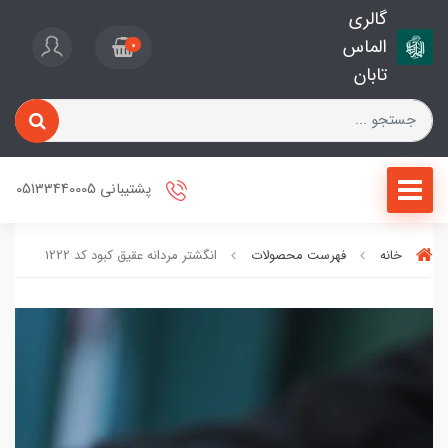
گالری
الماس
0
تابان
پشتیبانی 05133440005
خانه
فهرست محصولات
انگشتر مردانه عقیق کبود کد 1222