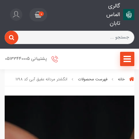
گالری
الماس
0
تابان
پشتیبانی 05133440005
خانه
فهرست محصولات
انگشتر مردانه عقیق آبی کد 1198