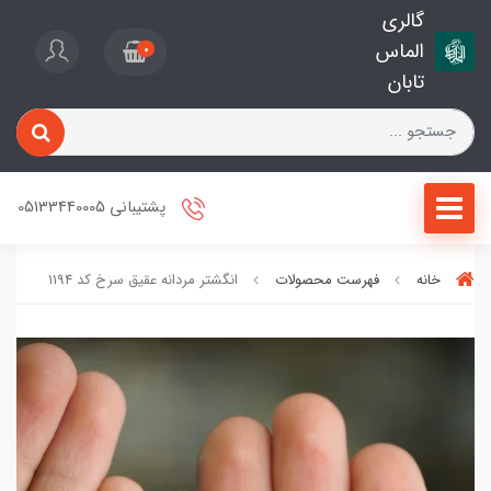
گالری
الماس
0
تابان
پشتیبانی 05133440005
خانه
فهرست محصولات
انگشتر مردانه عقیق سرخ کد 1194