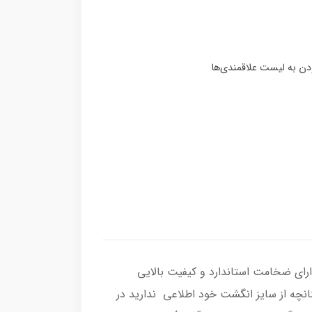
ل ، رکاب انگشتر از نقره اصل با عیار بین المللی 925 ساخته شده و دارای ضخامت استاندارد و کیفیت بالایی
چنانچه از سایز انگشت خود اطلاعی ندارید در