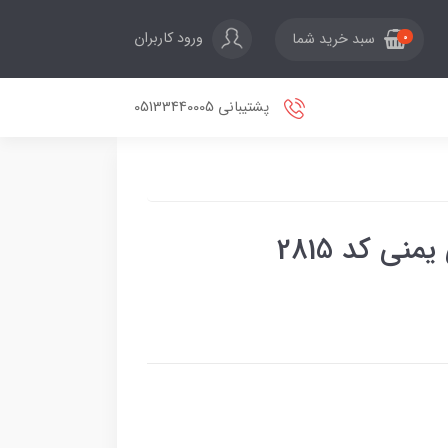
ورود کاربران
سبد خرید شما
0
پشتیبانی 05133440005
نی کد 2815