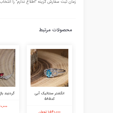
زمان ثبت سفارش گزینه "اطلاع ندارم" را انتخاب 
محصولات مرتبط
ر عقیق زرد کد584
انگشتر سنتاتیک آبی
گردنبند بال 
کد585
1,800,000 تومان
2,240,000
1,540,000 تومان