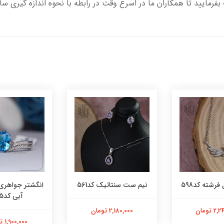
بفرمایید تا همکاران ما در اسرع وقت در رابطه با نحوه اندازه گیری سا
فرشته کد598
نیم ست سنتاتیک کد561
انگشتر جواهری
آبی کد565
 تومان
2,180,000 تومان
1,900,000 تومان