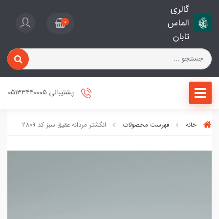
گالری
الماس
0
تابان
پشتیبانی 05133440005
خانه
فهرست محصولات
انگشتر مردانه عقیق سبز کد 2809