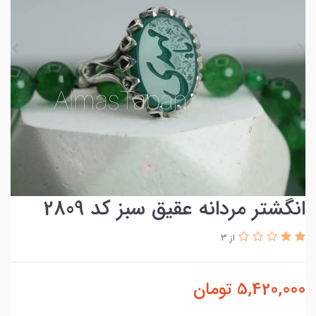
انگشتر مردانه عقیق سبز کد 2809
از 3
5,420,000
تومان