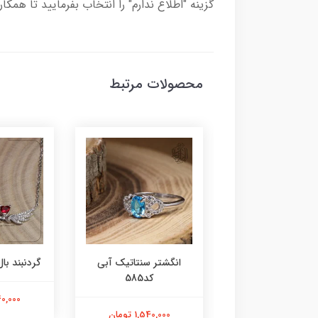
گزینه "اطلاع ندارم" را انتخاب بفرمایید تا همکا
محصولات مرتبط
ر عقیق زرد کد584
انگشتر سنتاتیک آبی
گردنبند بال 
کد585
1,800,000 تومان
2,240,000
1,540,000 تومان