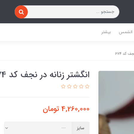
 الشمس
بیشتر
ف کد 674
انگشتر زنانه در نجف کد 674
4,260,000
تومان
سایز