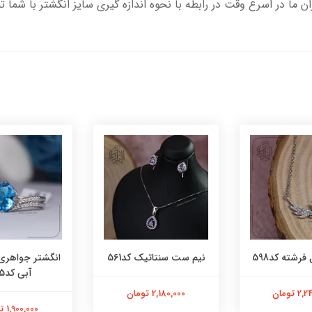
ران ما در اسرع وقت در رابطه با نحوه اندازه گیری سایز انگشتر با شما 
فرشته کد598
نیم ست سنتاتیک کد561
انگشتر جواهری
آبی کد565
 تومان
2,180,000 تومان
1,900,000 تومان