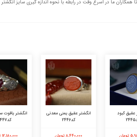
تا همکاران ما در اسرع وقت در رابطه با نحوه اندازه گیری سایز انگشتر 
 عقیق کبود
انگشتر عقیق یمنی معدنی
انگشتر یاقوت س
24
کد2446
کد2447
 تومان
8,440,000 تومان
12,180,000 تومان