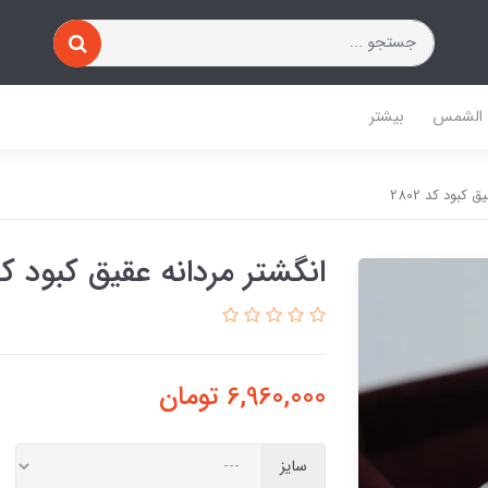
 الشمس
بیشتر
 کبود کد 2802
انگشتر مردانه عقیق کبود کد 02
6,960,000
تومان
سایز