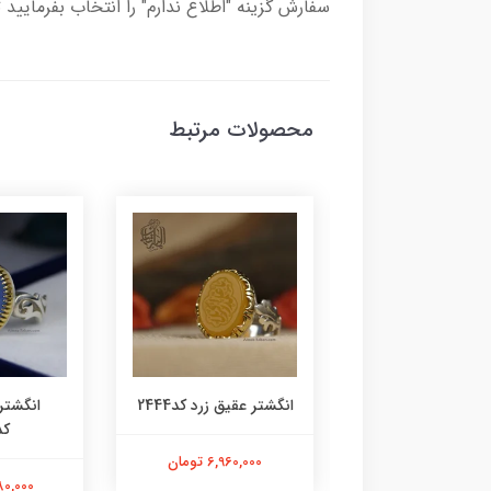
سفارش گزینه "اطلاع ندارم" را انتخاب بفرمایید 
محصولات مرتبط
ر زمرد زامبیا معدنی
انگشتر عقیق زرد کد2444
انگشتر
کد2443
کد45
6,960,000 تومان
15,140,0 تومان
5,980,000