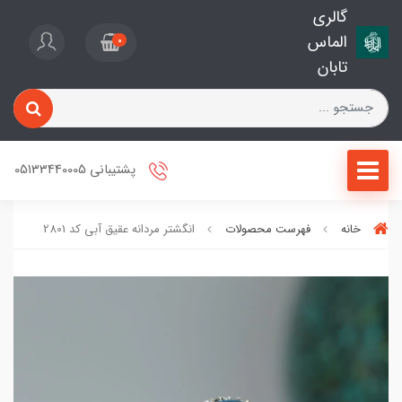
گالری
الماس
0
تابان
پشتیبانی 05133440005
خانه
فهرست محصولات
انگشتر مردانه عقیق آبی کد 2801