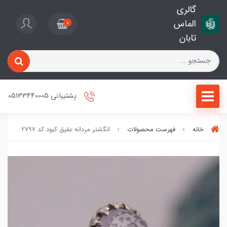
گالری
الماس
0
تابان
پشتیبانی 05133440005
خانه
فهرست محصولات
انگشتر مردانه عقیق کبود کد 2797