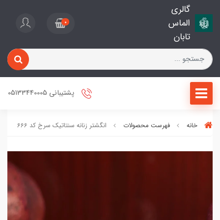
گالری
الماس
0
تابان
پشتیبانی 05133440005
خانه
فهرست محصولات
انگشتر زنانه سنتاتیک سرخ کد 666