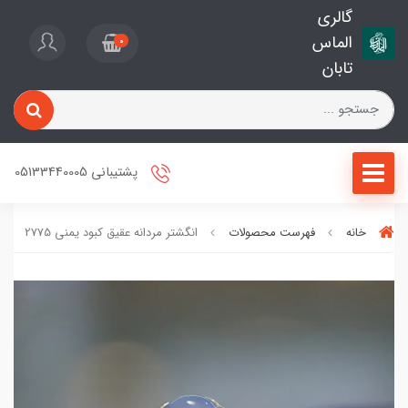
گالری
الماس
0
تابان
پشتیبانی 05133440005
خانه
فهرست محصولات
انگشتر مردانه عقیق کبود یمنی 2775