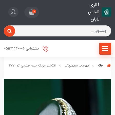
گالری
الماس
0
تابان
پشتیبانی 05133440005
خانه
فهرست محصولات
انگشتر مردانه یشم طبیعی کد 2771