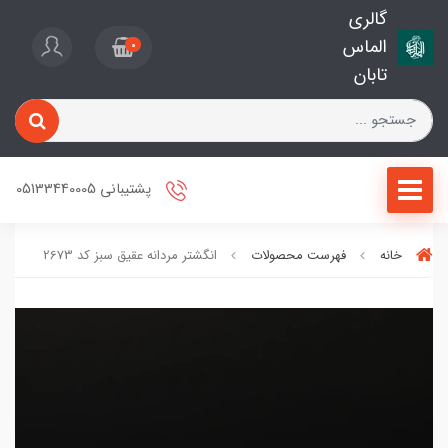
گالری
الماس
0
تابان
پشتیبانی 05133440005
خانه
فهرست محصولات
انگشتر مردانه عقیق سبز کد 2673