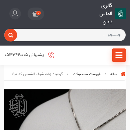
گالری
الماس
0
تابان
پشتیبانی 05133440005
خانه
فهرست محصولات
گردنبند زنانه شرف الشمس کد 198