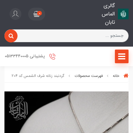
گالری
الماس
0
تابان
پشتیبانی 05133440005
خانه
فهرست محصولات
گردنبند زنانه شرف الشمس کد 204