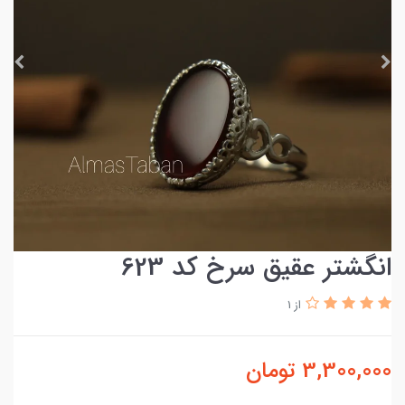
انگشتر عقیق سرخ کد 623
از 1
3,300,000
تومان