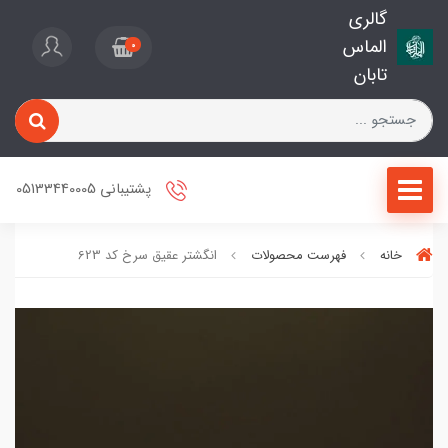
گالری
الماس
0
تابان
پشتیبانی 05133440005
خانه
فهرست محصولات
انگشتر عقیق سرخ کد 623