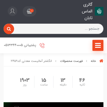
گالری
الماس
0
تابان
پشتیبانی 05133440005
خانه
فهرست محصولات
انگشتر آماتیست معدنی کد2459
1903
15
13
45
ثانیه
دقیقه
ساعت
روز