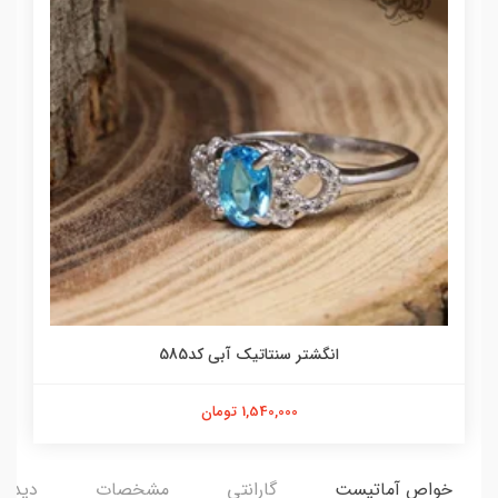
انگشتر سنتاتیک آبی کد585
1,540,000 تومان
خواص آماتیست
گارانتی
مشخصات
دیدگاه